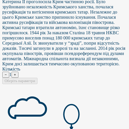
Катерина II проголосила Крим частиною росії. Було
зруйновано незалежність Кримського ханства, почалася
русифікація та витіснення кримських татар. Незалежне до
цього Кримське ханство припинило існування. Почалася
активна русифікація та військова колонізація півострова.
Кримські татари втратили автономію, їхнє становище різко
погіршилося. 1944 рік За наказом Сталіна 18 травня НКВС
примусово виселив понад 180 000 кримських татар до
Середньої Азії. Їх звинуватили у “зраді”, попри відсутність
доказів. Тисячі загинули в дорозі та на засланні. 2014 рік росія
окупувала півострів, провівши псевдореферендум під дулами
автоматів. Міжнародна спільнота визнала дії незаконними,
Крим досі залишається тимчасово окупованою територією.
Кількість
1
−
+
Оберіть параметри