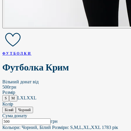
ФУТБОЛКИ
Футболка Крим
Вільний донат від
500
грн
Розмір
L
XL
XXL
S
M
Колір
Білий
Чорний
Сума донату
грн
Кольори: Чорний, Білий Розміри: S,M,L,XL,XXL 1783 рік