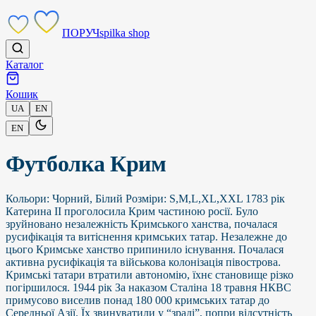
ПОРУЧ
spilka shop
Каталог
Кошик
UA
EN
EN
Футболка Крим
Кольори: Чорний, Білий Розміри: S,M,L,XL,XXL 1783 рік
Катерина II проголосила Крим частиною росії. Було
зруйновано незалежність Кримського ханства, почалася
русифікація та витіснення кримських татар. Незалежне до
цього Кримське ханство припинило існування. Почалася
активна русифікація та військова колонізація півострова.
Кримські татари втратили автономію, їхнє становище різко
погіршилося. 1944 рік За наказом Сталіна 18 травня НКВС
примусово виселив понад 180 000 кримських татар до
Середньої Азії. Їх звинуватили у “зраді”, попри відсутність