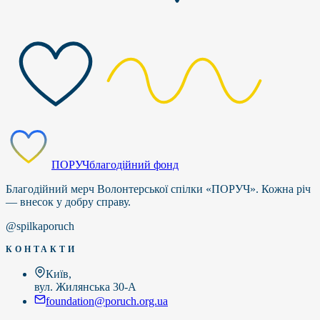
ПОРУЧ
благодійний фонд
Благодійний мерч Волонтерської спілки «ПОРУЧ». Кожна річ
— внесок у добру справу.
@spilkaporuch
КОНТАКТИ
Київ,
вул. Жилянська 30-А
foundation@poruch.org.ua