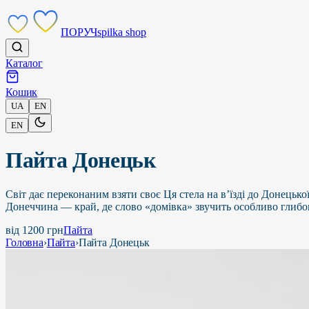
ПОРУЧ
spilka shop
Каталог
Кошик
UA
EN
EN
Пайта Донецьк
Світ дає переконаним взяти своє Ця стела на в’їзді до Донецько
Донеччина — край, де слово «домівка» звучить особливо глибоко.
від
1200
грн
Пайта
Головна
›
Пайта
›
Пайта Донецьк