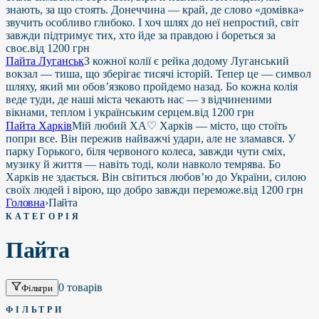
знають, за що стоять. Донеччина — край, де слово «домівка»
звучить особливо глибоко. І хоч шлях до неї непростий, світ
завжди підтримує тих, хто йде за правдою і бореться за
своє.
від
1200
грн
Пайта Луганськ
З кожної колії є рейка додому Луганський
вокзал — тиша, що зберігає тисячі історій. Тепер це — символ
шляху, який ми обов’язково пройдемо назад. Бо кожна колія
веде туди, де наші міста чекають нас — з відчиненими
вікнами, теплом і українським серцем.
від
1200
грн
Пайта Харків
Мій любий ХА♡ Харків — місто, що стоїть
попри все. Він пережив найважчі удари, але не зламався. У
парку Горького, біля червоного колеса, завжди чути сміх,
музику й життя — навіть тоді, коли навколо темрява. Бо
Харків не здається. Він світиться любов’ю до України, силою
своїх людей і вірою, що добро завжди переможе.
від
1200
грн
Головна
›
Пайта
КАТЕГОРІЯ
Пайта
0
товарів
Фільтри
ФІЛЬТРИ