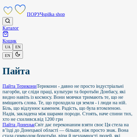
ПОРУЧ
spilka shop
Каталог
Кошик
UA
EN
EN
Пайта
Пайта Терикони
Терикони - давно не просто індустріальні
пагорби, це сліди праці, культури та боротьби Донбасу, які
видно навіть із космосу. Вони мовчки тримають те, що не
вміщають слова. Те, що проходила ця земля - і люди на ній.
Біль, що відлунює каменем. Радість, що була втомленою.
Надія, закладена між шарами породи. Стоять, наче спини тих,
хто не схилився.
від
1200
грн
Пайта Донецьк
Світ дає переконаним взяти своє Ця стела на
в’їзді до Донецької області — більше, ніж просто знак. Вона
стала символом боротьби, віри й незламності людей, які