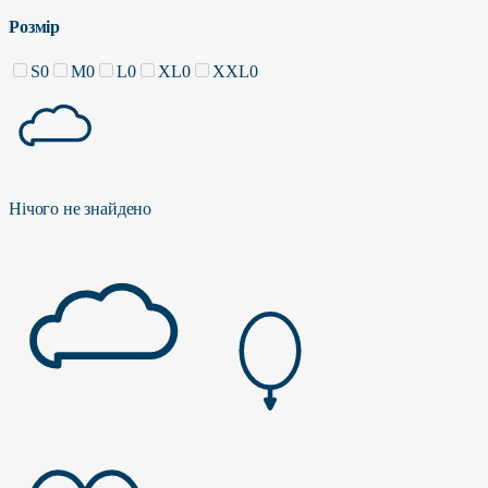
Розмір
S
0
M
0
L
0
XL
0
XXL
0
Нічого не знайдено